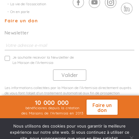
La vie de l’association
On en parle
Faire un don
Newsletter
Je souhaite recevoir la Newsletter de
La Maison de l'Artemisia
Les informations collectées par la Maison de l'Artemisia directement auprès
de vous font l'objet d'un traitement automatisé aux fin de prospection
commerciale de statistiques et d'études marketing.
10 000 000
En savoir plus
Faire un
bénéficiaires depuis la création
don
des Maisons de l'Artemisia en 2013
Mentions légales
Plan du site
©2026 Nineteen Groupe
Nous utilisons des cookies pour vous garantir la meilleure
expérience sur notre site web. Si vous continuez à utiliser ce
site, nous supposerons que vous en êtes satisfait.