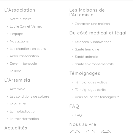
L’Association
Les Maisons de
l’Artemisia
Notre histoire
Contacter une maison
Lucile Cornet Vernet
Du côté médical et légal
L’équipe
Nos actions
Sciences & innovations
Les chantiers en cours
Santé humaine
Aider l’association
Santé animale
Devenir bénévole
Santé environnementale
Le livre
Témoignages
L’Artemisia
Témoignages vidéos
Artemisia
Témoignages écrits
Les conditions de culture
Vous souhaitez témoigner ?
La culture
FAQ
La multiplication
FAQ
La transformation
Nous suivre
Actualités