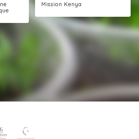
une
Mission Kenya
que