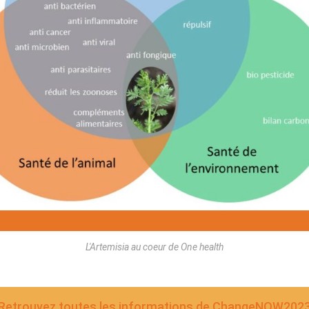
L'Artemisia au coeur de One health
Retrouvez toutes les informations de ChangeNOW202