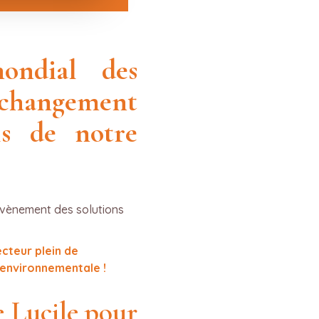
ndial des
u changement
is de notre
 évènement des solutions
ecteur plein de
 environnementale !
e Lucile pour