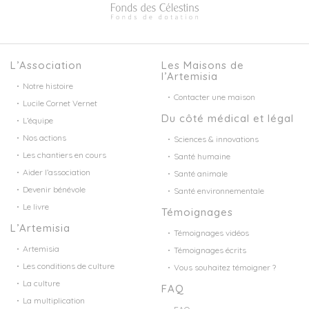
L’Association
Les Maisons de
l’Artemisia
Notre histoire
Contacter une maison
Lucile Cornet Vernet
Du côté médical et légal
L’équipe
Nos actions
Sciences & innovations
Les chantiers en cours
Santé humaine
Aider l’association
Santé animale
Devenir bénévole
Santé environnementale
Le livre
Témoignages
L’Artemisia
Témoignages vidéos
Artemisia
Témoignages écrits
Les conditions de culture
Vous souhaitez témoigner ?
La culture
FAQ
La multiplication