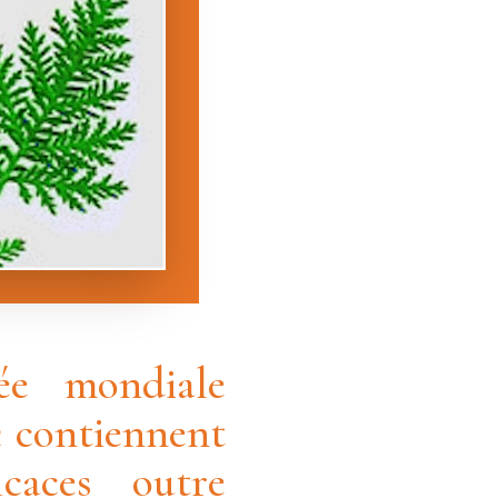
ée mondiale
a
contiennent
caces outre