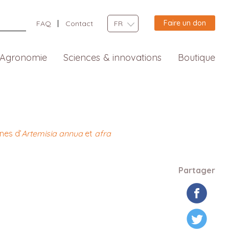
Faire un don
FAQ
Contact
FR
Agronomie
Sciences & innovations
Boutique
nes d’
Artemisia annua
et
afra
Partager