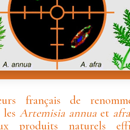
eurs français de renomm
 les
Artemisia annua
et
afr
x produits naturels effi