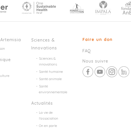
Faire un don
’Artemisia
Sciences &
Innovations
son
FAQ
Sciences &
mique
Nous suivre
innovations
Santé humaine
ulture
Santé animale
Santé
environnementale
Actualités
La vie de
l’association
On en parle