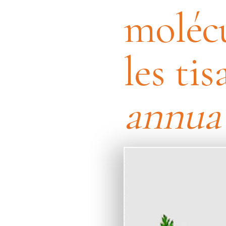
molécu
les tis
annu