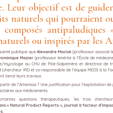
e. Leur objectif est de guide
ts naturels qui pourraient ou
 composés antipaludiques «
 naturels ou inspirés par les A
e santé publique que
Alexandre Maciuk
(professeur associé à
ominique Mazier
(professeur émérite à l’École de médecin
e/mycologie au CHU de Pitié-Salpetrière et directrice de t
l
(chercheur IRD et co-responsable de l’équipe MEDS à la Fa
ont lancé leurs travaux.
artir de l’Artemisia ? Une justification pour l’exploitation de
actaires aux médicaments.
rtantes questions thérapeutiques, les trois cherche
ans « Natural Product Reports », journal à facteur d’impac
es.