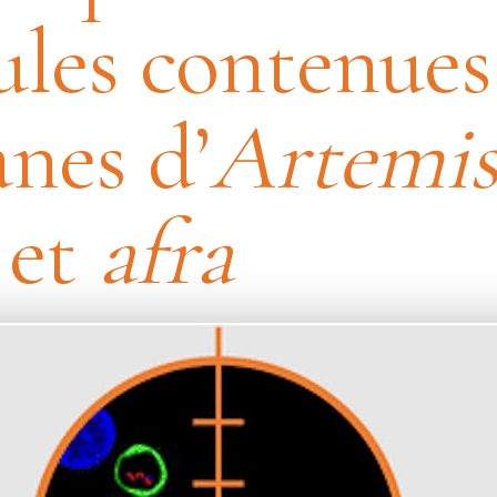
les contenues
anes d’
Artemis
a
et
afra