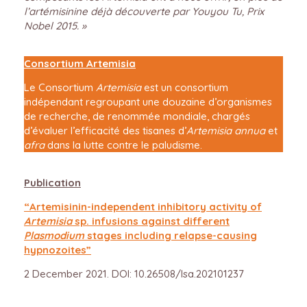
l’artémisinine déjà découverte par Youyou Tu, Prix
Nobel 2015. »
Consortium Artemisia
Le Consortium
Artemisia
est un consortium
indépendant regroupant une douzaine d’organismes
de recherche, de renommée mondiale, chargés
d’évaluer l’efficacité des tisanes d’
Artemisia annua
et
afra
dans la lutte contre le paludisme.
Publication
“Artemisinin-independent inhibitory activity of
Artemisia
sp. infusions against different
Plasmodium
stages including relapse-causing
hypnozoites”
2 December 2021. DOI: 10.26508/lsa.202101237