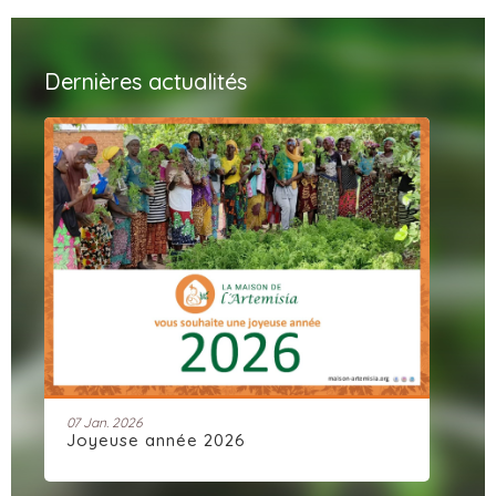
Dernières actualités
07 Jan. 2026
28 
Joyeuse année 2026
Ar
dy