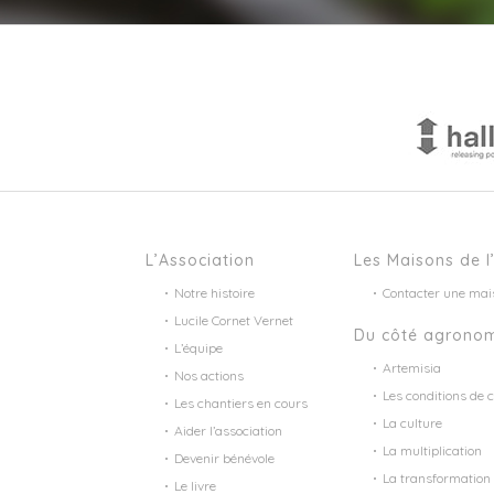
L’Association
Les Maisons de l
Notre histoire
Contacter une mai
Lucile Cornet Vernet
Du côté agrono
L’équipe
Artemisia
Nos actions
Les conditions de c
Les chantiers en cours
La culture
Aider l’association
La multiplication
Devenir bénévole
La transformation
Le livre