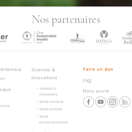
Nos partenaires
Faire un don
’Artemisia
Sciences &
Innovations
son
FAQ
Sciences &
mique
Nous suivre
innovations
Santé humaine
ulture
Santé animale
Santé
environnementale