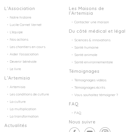
L’Association
Les Maisons de
l’Artemisia
Notre histoire
Contacter une maison
Lucile Cornet Vernet
Du côté médical et légal
L’équipe
Nos actions
Sciences & innovations
Les chantiers en cours
Santé humaine
Aider l’association
Santé animale
Devenir bénévole
Santé environnementale
Le livre
Témoignages
L’Artemisia
Témoignages vidéos
Artemisia
Témoignages écrits
Les conditions de culture
Vous souhaitez témoigner ?
La culture
FAQ
La multiplication
FAQ
La transformation
Nous suivre
Actualités