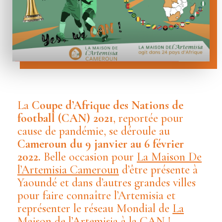
La
Coupe d’Afrique des Nations de
football (CAN) 2021
, reportée pour
cause de pandémie, se déroule au
Cameroun du
9 janvier au 6 février
2022.
Belle occasion pour
La Maison De
l’Artemisia Cameroun
d’être présente à
Yaoundé et dans d’autres grandes villes
pour faire connaître l’Artemisia et
représenter le réseau Mondial de
La
Maison de l’Artemisia
à la CAN !