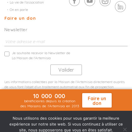
La vie de l’association
On en parle
Faire un don
Newsletter
Je souhaite recevoir la Newsletter de
La Maison de l'Artemisia
Les informations collectées par la Maison de l'Artemisia directement auprès
de vous font l'objet d'un traitement automatisé aux fin de prospection
commerciale de statistiques et d'études marketing.
10 000 000
En savoir plus
Faire un
bénéficiaires depuis la création
don
des Maisons de l'Artemisia en 2013
Mentions légales
Plan du site
©2026 Nineteen Groupe
Nous utilisons des cookies pour vous garantir la meilleure
expérience sur notre site web. Si vous continuez à utiliser ce
site, nous supposerons que vous en êtes satisfait.