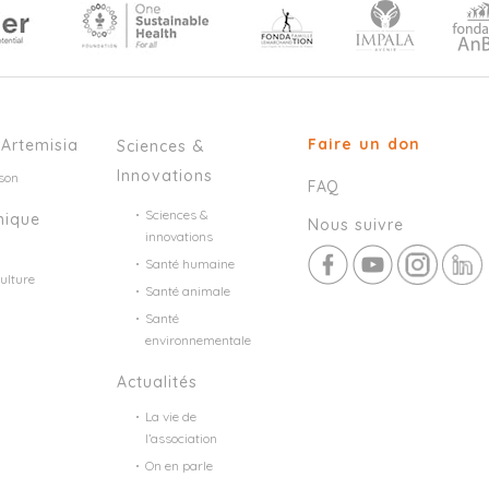
Faire un don
’Artemisia
Sciences &
Innovations
son
FAQ
Sciences &
mique
Nous suivre
innovations
Santé humaine
ulture
Santé animale
Santé
environnementale
Actualités
La vie de
l’association
On en parle