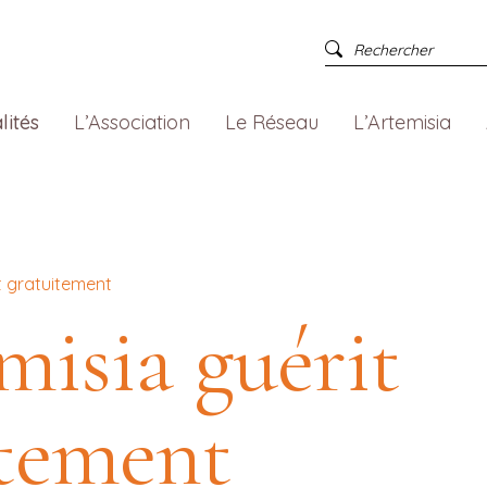
lités
L’Association
Le Réseau
L’Artemisia
it gratuitement
misia guérit
itement