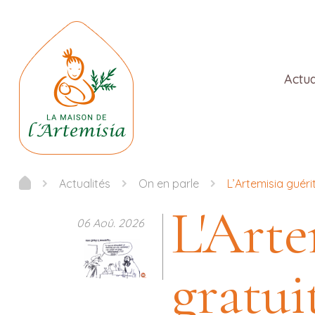
Actua
Actualités
On en parle
L’Artemisia guér
L'Arte
06 Aoû. 2026
gratu