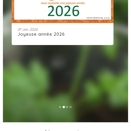
07 Jan. 2026
28 
Joyeuse année 2026
Ar
dy