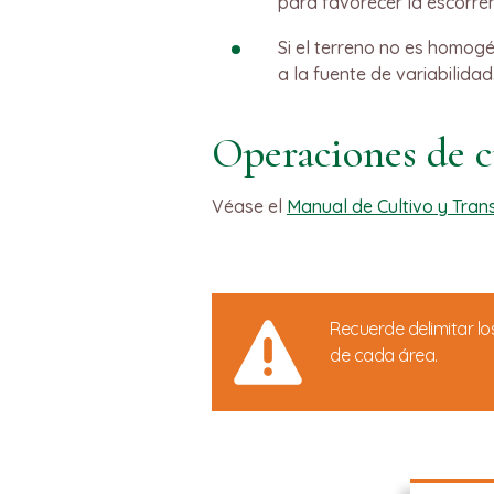
para favorecer la escorren
Si el terreno no es homog
a la fuente de variabilidad
Operaciones de c
Véase el
Manual de Cultivo y Tran
Recuerde delimitar lo
de cada área.