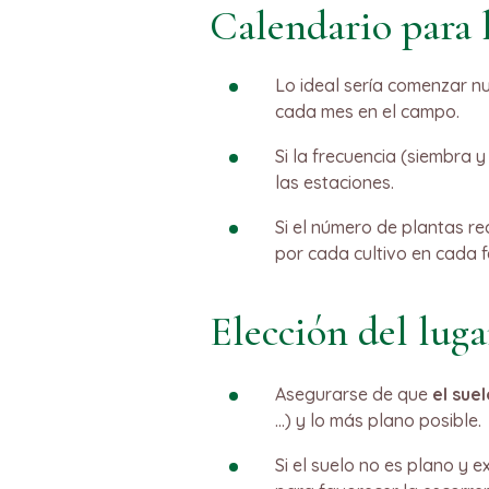
Calendario para l
Lo ideal sería comenzar nu
cada mes en el campo.
Si la frecuencia (siembra 
las estaciones.
Si el número de plantas re
por cada cultivo en cada 
Elección del luga
Asegurarse de que
el su
…) y lo más plano posible.
Si el suelo no es plano y e