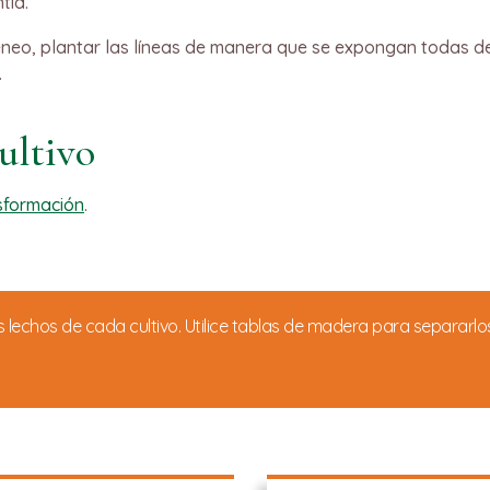
tía.
éneo, plantar las líneas de manera que se expongan todas 
.
ultivo
sformación
.
s lechos de cada cultivo. Utilice tablas de madera para separarlos