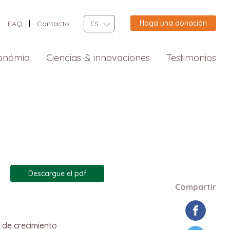
Haga una donación
FAQ
Contacto
ES
onómia
Ciencias & innovaciones
Testimonios
Descargue el pdf
Compartir
 de crecimiento