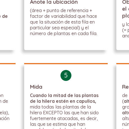
Anote la ubicación
Ob
el
(área + punto de referencia +
pl
e de
factor de variabilidad que hace
que la situación de esta fila en
y l
particular sea especial) y el
(= 
número de plantas en cada fila.
an
5
Mida
Re
on
Cuando la mitad de las plantas
de
n de
de la hilera estén en capullos,
(
al
mida todas las plantas de la
gra
ela),
hilera EXCEPTO las que han sido
al
ación
fuertemente atacadas, es decir,
alt
r
las que se estima que han
núm