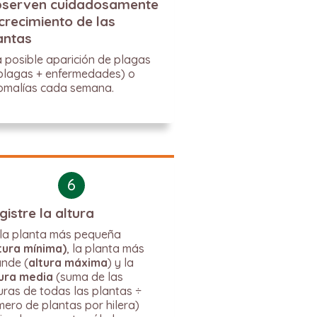
serven cuidadosamente
 crecimiento de las
antas
a posible aparición de plagas
plagas + enfermedades) o
omalías cada semana.
6
gistre la altura
 la planta más pequeña
tura mínima)
, la planta más
nde (
altura máxima
) y la
tura media
(suma de las
uras de todas las plantas ÷
ero de plantas por hilera)