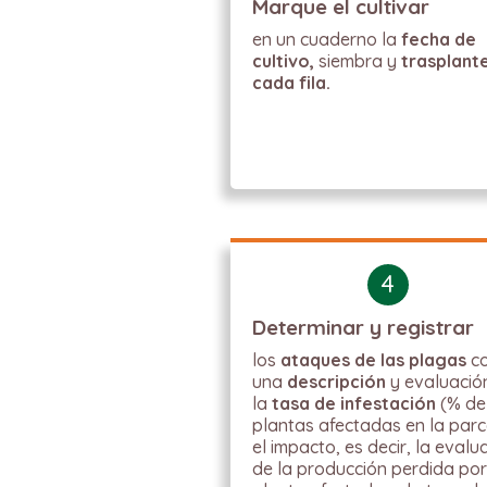
Marque el cultivar
en un cuaderno la
fecha de
cultivo,
siembra y
trasplant
cada fila.
4
Determinar y registrar
los
ataques de las plagas
c
una
descripción
y evaluació
la
tasa de infestación
(% de
plantas afectadas en la parc
el impacto, es decir, la evalu
de la producción perdida po