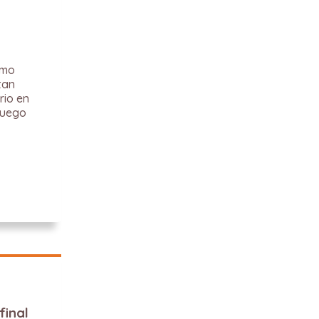
tmo
tan
rio en
luego
final