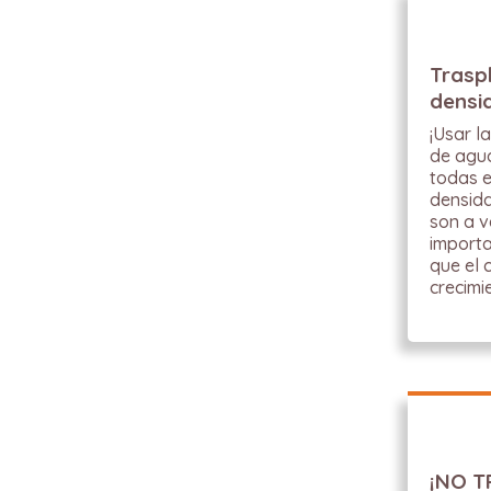
Trasp
densi
¡Usar l
de agu
todas e
densida
son a v
importa
que el 
crecimi
¡NO T