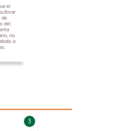
ue el
cultivar
r de
o del
lanta
ano, no
ebido a
es.
3