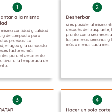
1
2
lantar a la misma
Desherbar
dad
si es posible, al mismo ri
después del trasplante, 
a misma cantidad y calidad
pronto como sea necesa
a y de composta para
las primeras semanas y 
stas pruebas! La
más o menos cada mes.
d, el agua y la composta
eces factores más
ntes para el crecimiento
cultivar o la temporada de
ento.
3
4
RATAR
Hacer un solo corte 