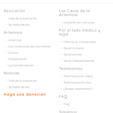
Asociación
Las Casas de la
Artemisia
Vida de la asociación
Contacte con una casa
Se habla de ello
Por el lado médico y
Artemisia
legal
Artemisia
Ciencias & innovaciones
Las condiciones de crecimiento
Salud humana
Cultura
Salud animal
Multiplicación
Salud medioambiental
La transformación
Testimonios
Noticias
Testimonios en videos
Vida de la asociación
Testimonios escritos
Se habla de ello
¿Deseas testimoniar?
Haga una donación
FAQ
FAQ
Síguenos