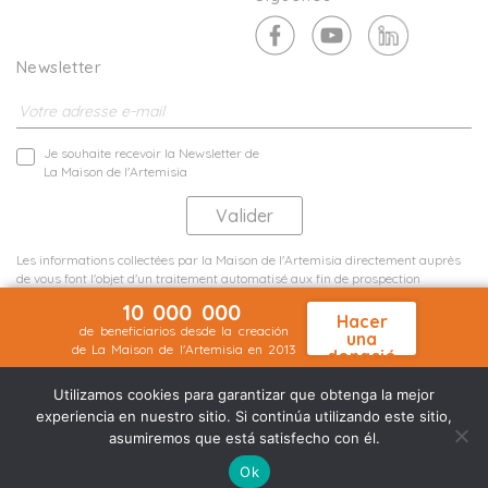
Newsletter
Je souhaite recevoir la Newsletter de
La Maison de l'Artemisia
Les informations collectées par la Maison de l'Artemisia directement auprès
de vous font l'objet d'un traitement automatisé aux fin de prospection
commerciale de statistiques et d'études marketing.
10 000 000
En savoir plus
Hacer
de beneficiarios desde la creación
una
de La Maison de l'Artemisia en 2013
donació
Menciones legales
Mapa del sitio
n
©2026 Nineteen Groupe
Utilizamos cookies para garantizar que obtenga la mejor
experiencia en nuestro sitio. Si continúa utilizando este sitio,
asumiremos que está satisfecho con él.
Ok