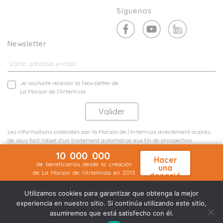
Síguenos
Newsletter
Je souhaite recevoir la Newsletter de
La Maison de l'Artemisia
Les informations collectées par la Maison de l'Artemisia directement auprès
de vous font l'objet d'un traitement automatisé aux fin de prospection
commerciale de statistiques et d'études marketing.
10 000 000
En savoir plus
Hacer
de beneficiarios desde la creación
una
de La Maison de l'Artemisia en 2013
donació
Menciones legales
Mapa del sitio
n
©2026 Nineteen Groupe
Utilizamos cookies para garantizar que obtenga la mejor
experiencia en nuestro sitio. Si continúa utilizando este sitio,
asumiremos que está satisfecho con él.