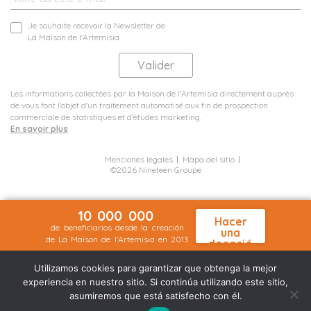
Je souhaite recevoir la Newsletter de
La Maison de l'Artemisia
Les informations collectées par la Maison de l'Artemisia directement auprès
de vous font l'objet d'un traitement automatisé aux fin de prospection
commerciale de statistiques et d'études marketing.
En savoir plus
Menciones legales
Mapa del sitio
©2026 Nineteen Groupe
10 000 000
Hacer
de beneficiarios desde la creación
una
de La Maison de l'Artemisia en 2013
donació
n
Utilizamos cookies para garantizar que obtenga la mejor
experiencia en nuestro sitio. Si continúa utilizando este sitio,
asumiremos que está satisfecho con él.