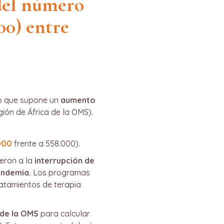
del número
00) entre
lo que supone un
aumento
ión de África de la OMS).
000
frente a 558.000).
ieron a la
interrupción de
andemia.
Los programas
ratamientos de terapia
 de la OMS
para calcular