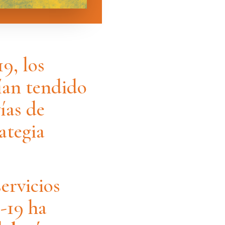
9, los
bían tendido
ías de
ategia
ervicios
-19 ha