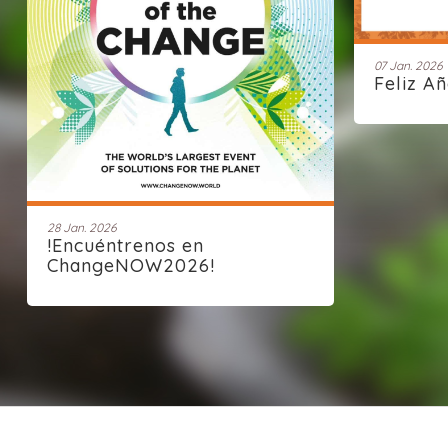
07 Jan. 2026
Feliz A
28 Jan. 2026
!Encuéntrenos en
ChangeNOW2026!