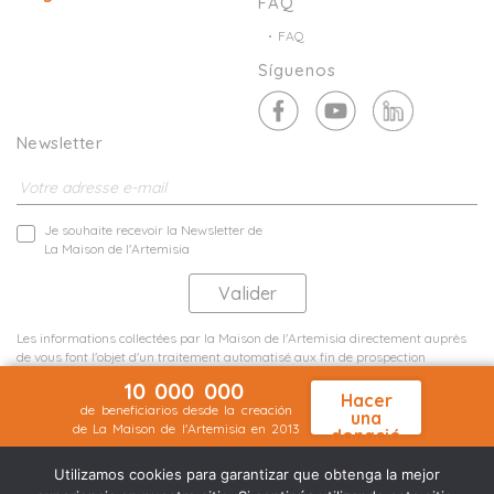
FAQ
FAQ
Síguenos
Newsletter
Je souhaite recevoir la Newsletter de
La Maison de l'Artemisia
Les informations collectées par la Maison de l'Artemisia directement auprès
de vous font l'objet d'un traitement automatisé aux fin de prospection
commerciale de statistiques et d'études marketing.
10 000 000
En savoir plus
Hacer
de beneficiarios desde la creación
una
de La Maison de l'Artemisia en 2013
donació
Menciones legales
Mapa del sitio
n
©2026 Nineteen Groupe
Utilizamos cookies para garantizar que obtenga la mejor