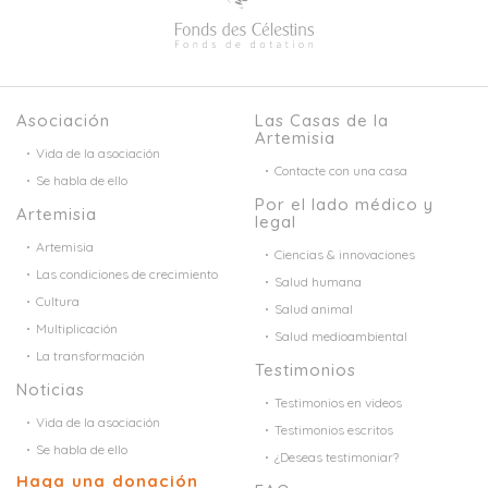
Asociación
Las Casas de la
Artemisia
Vida de la asociación
Contacte con una casa
Se habla de ello
Por el lado médico y
Artemisia
legal
Artemisia
Ciencias & innovaciones
Las condiciones de crecimiento
Salud humana
Cultura
Salud animal
Multiplicación
Salud medioambiental
La transformación
Testimonios
Noticias
Testimonios en videos
Vida de la asociación
Testimonios escritos
Se habla de ello
¿Deseas testimoniar?
Haga una donación