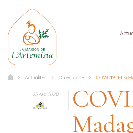
Actua
Actualités
On en parle
COVID19 : Et si 
COVID
23 Avr. 2020
Madaga