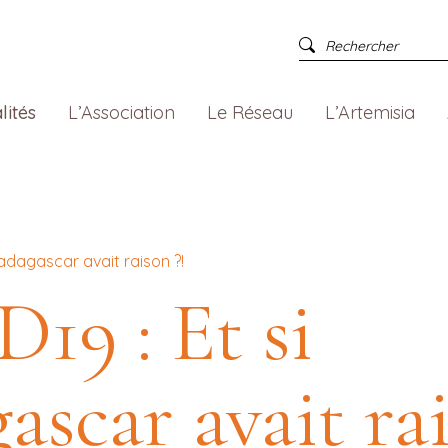
lités
L’Association
Le Réseau
L’Artemisia
Madagascar avait raison ?!
19 : Et si
scar avait rai