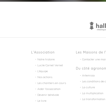
L’Association
Les Maisons de l
Notre histoire
Contacter une mai
Lucile Cornet Vernet
Du côté agrono
L’équipe
Artemisia
Nos actions
Les conditions de c
Les chantiers en cours
La culture
Aider l’association
La multiplication
Devenir bénévole
La transformation
Le livre