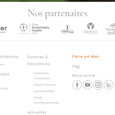
Nos partenaires
Faire un don
’Artemisia
Sciences &
Innovations
son
FAQ
Sciences &
mique
Nous suivre
innovations
Santé humaine
ulture
Santé animale
Santé
environnementale
Actualités