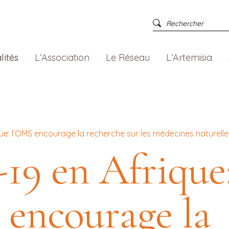
lités
L’Association
Le Réseau
L’Artemisia
que: l’OMS encourage la recherche sur les médecines naturelle
19 en Afrique
 encourage la