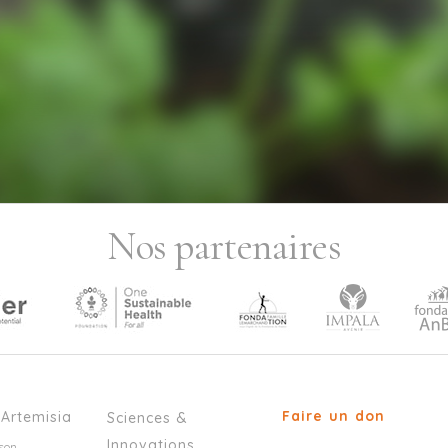
Nos partenaires
Faire un don
’Artemisia
Sciences &
Innovations
son