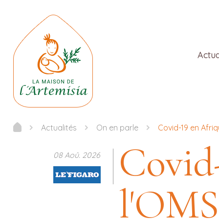
Actua
Actualités
On en parle
Covid-19 en Afri
Covid-
08 Aoû. 2026
l'OMS