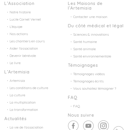
L’Association
Les Maisons de
l’Artemisia
Notre histoire
Contacter une maison
Lucile Cornet Vernet
Du côté médical et légal
L’équipe
Nos actions
Sciences & innovations
Les chantiers en cours
Santé humaine
Aider l’association
Santé animale
Devenir bénévole
Santé environnementale
Le livre
Témoignages
L’Artemisia
Témoignages vidéos
Artemisia
Témoignages écrits
Les conditions de culture
Vous souhaitez témoigner ?
La culture
FAQ
La multiplication
FAQ
La transformation
Nous suivre
Actualités
La vie de l’association