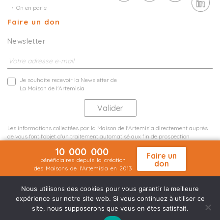
On en parle
Faire un don
Newsletter
Je souhaite recevoir la Newsletter de
La Maison de l'Artemisia
Les informations collectées par la Maison de l'Artemisia directement auprès
de vous font l'objet d'un traitement automatisé aux fin de prospection
commerciale de statistiques et d'études marketing.
10 000 000
En savoir plus
Faire un
bénéficiaires depuis la création
don
des Maisons de l'Artemisia en 2013
Mentions légales
Plan du site
©2026 Nineteen Groupe
Nous utilisons des cookies pour vous garantir la meilleure
expérience sur notre site web. Si vous continuez à utiliser ce
site, nous supposerons que vous en êtes satisfait.