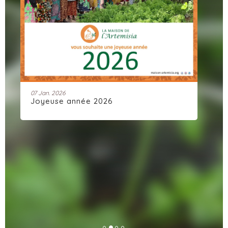
07 Jan. 2026
28 
Joyeuse année 2026
Ar
dy