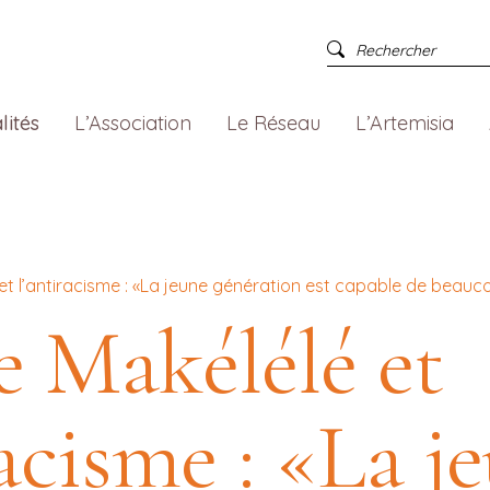
lités
L’Association
Le Réseau
L’Artemisia
et l’antiracisme : «La jeune génération est capable de beau
 Makélélé et
racisme : «La j