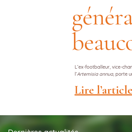
généra
beauc
L’ex-footballeur, vice-ch
l’
Artemisia annua
, porte 
Lire l’articl