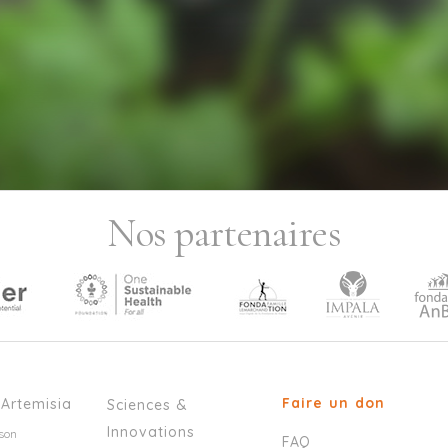
Nos partenaires
Faire un don
’Artemisia
Sciences &
Innovations
son
FAQ