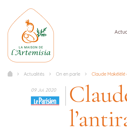
Actua
Actualités
On en parle
Claude Makélélé 
Claude
09 Jui. 2020
l’anti