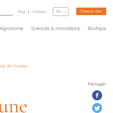
Faire un don
FAQ
Contact
FR
Agronomie
Sciences & innovations
Boutique
coup de choses»
Partager
eune