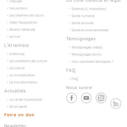
Du côté médical et légal
L’équipe
Nos actions
Sciences & innovations
Les chantiers en cours
Santé humaine
Aider l’association
Santé animale
Devenir bénévole
Santé environnementale
Le livre
Témoignages
L’Artemisia
Témoignages vidéos
Artemisia
Témoignages écrits
Les conditions de culture
Vous souhaitez témoigner ?
La culture
FAQ
La multiplication
FAQ
La transformation
Nous suivre
Actualités
La vie de l’association
On en parle
Faire un don
Newsletter