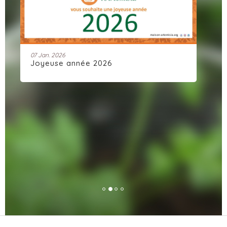
07 Jan. 2026
28 
Joyeuse année 2026
Ar
dy