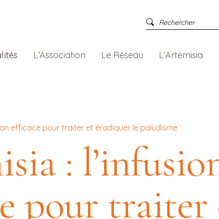
lités
L’Association
Le Réseau
L’Artemisia
usion efficace pour traiter et éradiquer le paludisme
sia : l’infusio
ce pour traiter 