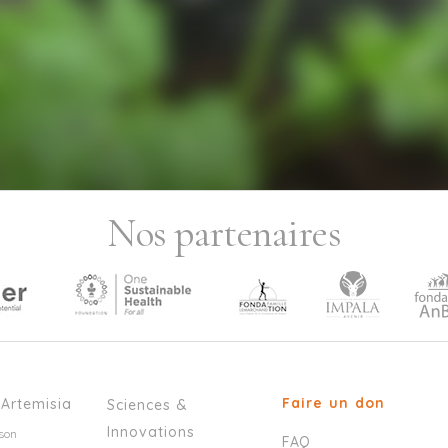
Nos partenaires
Faire un don
’Artemisia
Sciences &
Innovations
son
FAQ