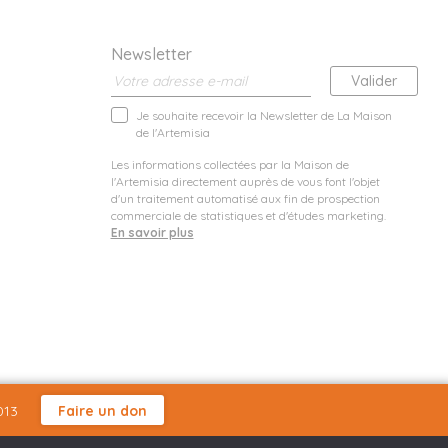
Newsletter
Je souhaite recevoir la Newsletter de La Maison
de l'Artemisia
Les informations collectées par la Maison de
l'Artemisia directement auprès de vous font l'objet
d'un traitement automatisé aux fin de prospection
commerciale de statistiques et d'études marketing.
En savoir plus
013
Faire un don