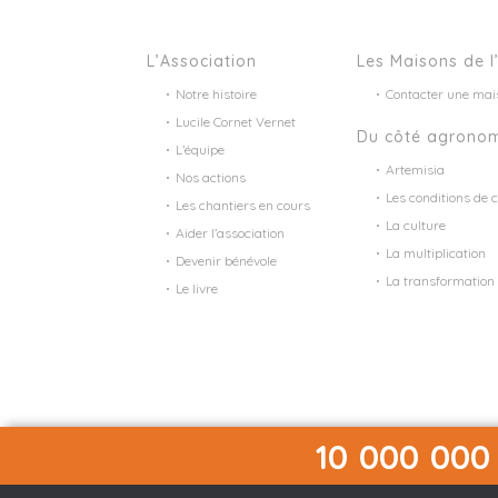
L’Association
Les Maisons de l
Notre histoire
Contacter une mai
Lucile Cornet Vernet
Du côté agrono
L’équipe
Artemisia
Nos actions
Les conditions de c
Les chantiers en cours
La culture
Aider l’association
La multiplication
Devenir bénévole
La transformation
Le livre
10 000 000