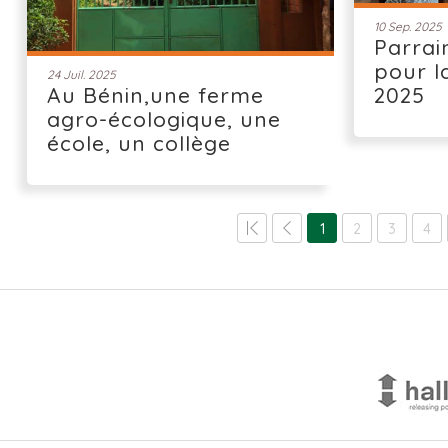
10 Sep. 2025
Parrai
pour l
24 Juil. 2025
Au Bénin,une ferme
2025
agro-écologique, une
école, un collège
1
2
3
4