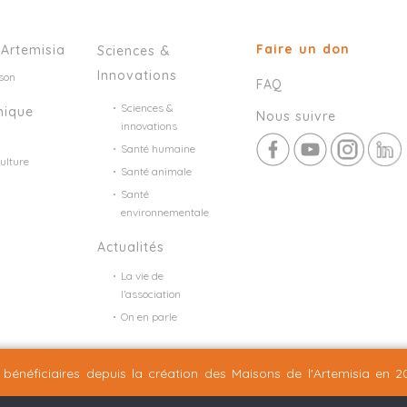
Faire un don
’Artemisia
Sciences &
Innovations
son
FAQ
Sciences &
mique
Nous suivre
innovations
Santé humaine
ulture
Santé animale
Santé
environnementale
Actualités
La vie de
l’association
On en parle
Mentions légales
Plan du site
©2026 Nineteen Groupe
bénéficiaires depuis la création
des Maisons de l'Artemisia en 2