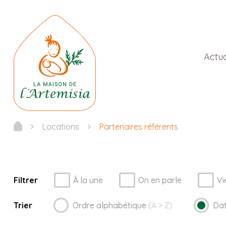
Actua
Locations
Partenaires référents
Filtrer
À la une
On en parle
Vi
Trier
Ordre
alphabétique
(A > Z)
Da