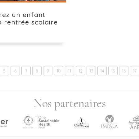
nez un enfant
a rentrée scolaire
5
6
7
8
9
10
11
12
13
14
15
16
17
Nos partenaires