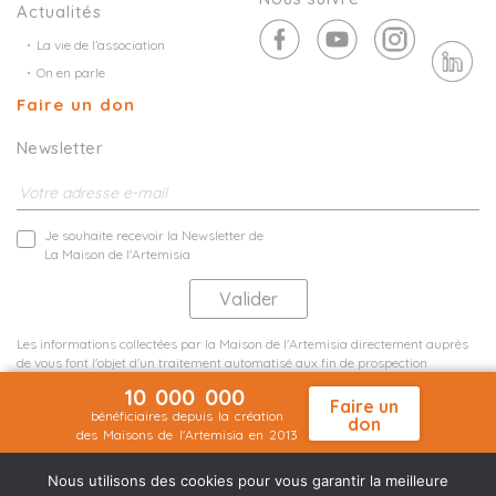
Actualités
La vie de l’association
On en parle
Faire un don
Newsletter
Je souhaite recevoir la Newsletter de
La Maison de l'Artemisia
Les informations collectées par la Maison de l'Artemisia directement auprès
de vous font l'objet d'un traitement automatisé aux fin de prospection
commerciale de statistiques et d'études marketing.
10 000 000
En savoir plus
Faire un
bénéficiaires depuis la création
don
des Maisons de l'Artemisia en 2013
Mentions légales
Plan du site
©2026 Nineteen Groupe
Nous utilisons des cookies pour vous garantir la meilleure