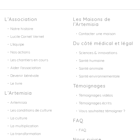
L’Association
Les Maisons de
l’Artemisia
Notre histoire
Contacter une maison
Lucile Cornet Vernet
Du côté médical et légal
L’équipe
Nos actions
Sciences & innovations
Les chantiers en cours
Santé humaine
Aider l’association
Santé animale
Devenir bénévole
Santé environnementale
Le livre
Témoignages
L’Artemisia
Témoignages vidéos
Artemisia
Témoignages écrits
Les conditions de culture
Vous souhaitez témoigner ?
La culture
FAQ
La multiplication
FAQ
La transformation
Nous suivre