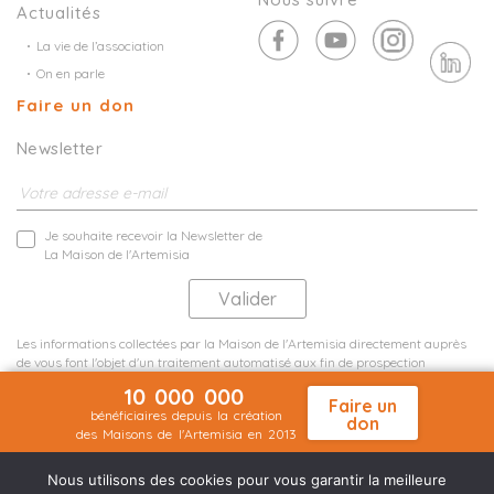
Actualités
La vie de l’association
On en parle
Faire un don
Newsletter
Je souhaite recevoir la Newsletter de
La Maison de l'Artemisia
Les informations collectées par la Maison de l'Artemisia directement auprès
de vous font l'objet d'un traitement automatisé aux fin de prospection
commerciale de statistiques et d'études marketing.
10 000 000
En savoir plus
Faire un
bénéficiaires depuis la création
don
des Maisons de l'Artemisia en 2013
Mentions légales
Plan du site
©2026 Nineteen Groupe
Nous utilisons des cookies pour vous garantir la meilleure