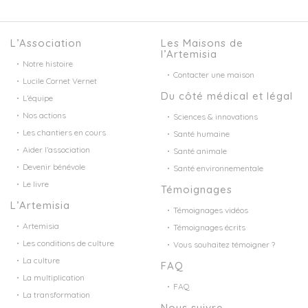
L’Association
Les Maisons de
l’Artemisia
Notre histoire
Contacter une maison
Lucile Cornet Vernet
Du côté médical et légal
L’équipe
Nos actions
Sciences & innovations
Les chantiers en cours
Santé humaine
Aider l’association
Santé animale
Devenir bénévole
Santé environnementale
Le livre
Témoignages
L’Artemisia
Témoignages vidéos
Artemisia
Témoignages écrits
Les conditions de culture
Vous souhaitez témoigner ?
La culture
FAQ
La multiplication
FAQ
La transformation
Nous suivre