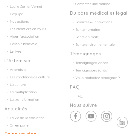
Contacter une maison
Lucile Cornet Vernet
Du côté médical et légal
L’équipe
Nos actions
Sciences & innovations
Les chantiers en cours
Santé humaine
Aider l’association
Santé animale
Devenir bénévole
Santé environnementale
Le livre
Témoignages
L’Artemisia
Témoignages vidéos
Artemisia
Témoignages écrits
Les conditions de culture
Vous souhaitez témoigner ?
La culture
FAQ
La multiplication
FAQ
La transformation
Nous suivre
Actualités
La vie de l’association
On en parle
Faire un don