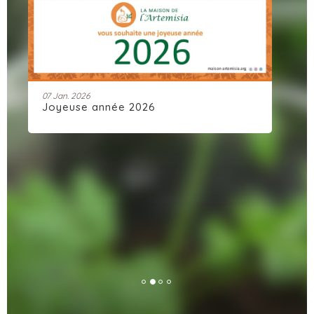
07 Jan. 2026
28 
Joyeuse année 2026
Ar
dy