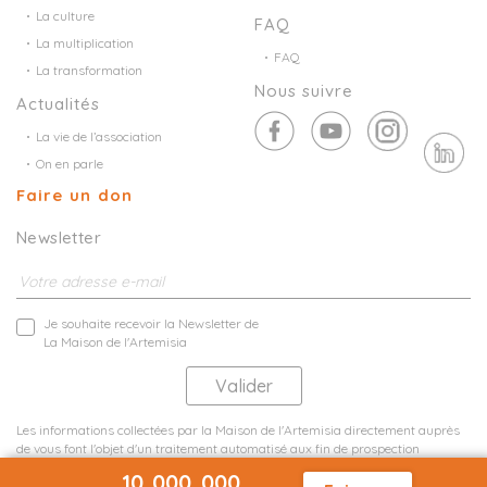
La culture
FAQ
La multiplication
FAQ
La transformation
Nous suivre
Actualités
La vie de l’association
On en parle
Faire un don
Newsletter
Je souhaite recevoir la Newsletter de
La Maison de l'Artemisia
Les informations collectées par la Maison de l'Artemisia directement auprès
de vous font l'objet d'un traitement automatisé aux fin de prospection
commerciale de statistiques et d'études marketing.
10 000 000
En savoir plus