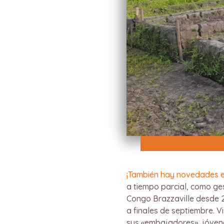
¡También hay novedades en
a tiempo parcial, como ges
Congo Brazzaville desde 2
a finales de septiembre. V
sus «embajadores», jóvene