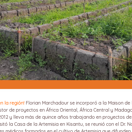
 la región!
Florian Marchadour se incorporó a la Maison de l
tor de proyectos en África Oriental, África Central y Madagas
012 y lleva más de quince años trabajando en proyectos de d
isitó la Casa de la Artemisia en Kisantu, se reunió con el Dr.
s médicos formados en el cultivo de Artemisia que difunden 