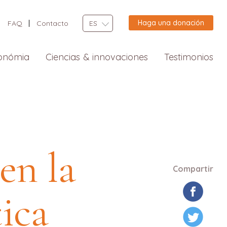
Haga una donación
FAQ
Contacto
ES
onómia
Ciencias & innovaciones
Testimonios
en la
Compartir
ica