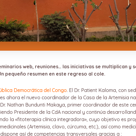
minarios web, reuniones… las iniciativas se multiplican y 
 Un pequeño resumen en este regreso al cole.
ública Democrática del Congo
. El Dr. Patient Kaloma, con s
, es ahora el nuevo coordinador de la Casa de la Artemisia n
 Dr. Nathan Bundunti Makaya, primer coordinador de este ce
siendo Presidente de la CdA nacional y continúa desarrolland
ando la «fitoterapia clínica integradora», cuyo objetivo es p
 medicinales (Artemisia, clavo, cúrcuma, etc.), así como med
 dispone así de competencias transversales gracias a :