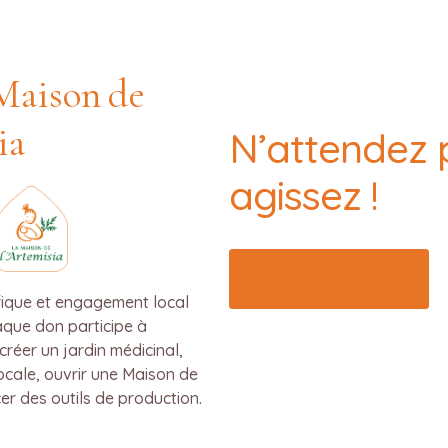
Maison de
ia
N’attendez p
agissez !
Faire un don
tifique et engagement local
aque don participe à
créer un jardin médicinal,
ocale, ouvrir une Maison de
cer des outils de production.