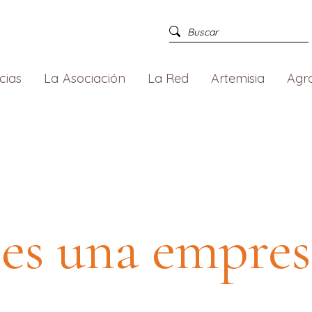
cias
La Asociación
La Red
Artemisia
Agr
 es una empres