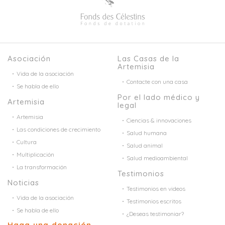
Asociación
Las Casas de la
Artemisia
Vida de la asociación
Contacte con una casa
Se habla de ello
Por el lado médico y
Artemisia
legal
Artemisia
Ciencias & innovaciones
Las condiciones de crecimiento
Salud humana
Cultura
Salud animal
Multiplicación
Salud medioambiental
La transformación
Testimonios
Noticias
Testimonios en videos
Vida de la asociación
Testimonios escritos
Se habla de ello
¿Deseas testimoniar?
Haga una donación