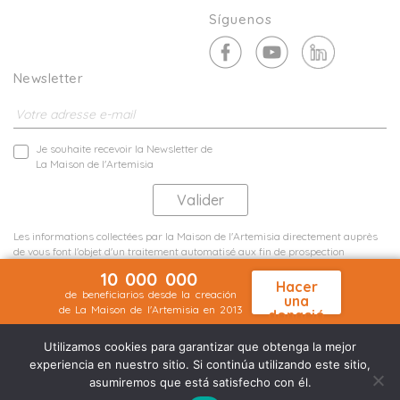
Síguenos
Newsletter
Je souhaite recevoir la Newsletter de
La Maison de l'Artemisia
Les informations collectées par la Maison de l'Artemisia directement auprès
de vous font l'objet d'un traitement automatisé aux fin de prospection
commerciale de statistiques et d'études marketing.
10 000 000
En savoir plus
Hacer
de beneficiarios desde la creación
una
de La Maison de l'Artemisia en 2013
donació
Menciones legales
Mapa del sitio
n
©2026 Nineteen Groupe
Utilizamos cookies para garantizar que obtenga la mejor
experiencia en nuestro sitio. Si continúa utilizando este sitio,
asumiremos que está satisfecho con él.